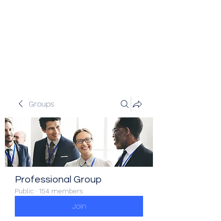
Veracity Partners
Emerging and frontier markets
investors.
Groups
Professional Group
Public
·
154 members
Join