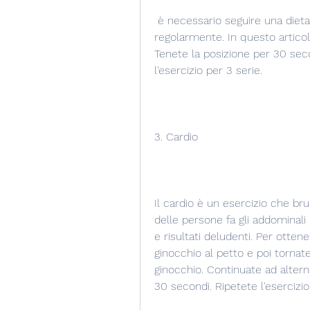
 è necessario seguire una dieta sana ed equilibrata e fare esercizio fisico 
regolarmente. In questo articol
Tenete la posizione per 30 seco
l'esercizio per 3 serie.
3. Cardio
Il cardio è un esercizio che bruc
delle persone fa gli addominali
e risultati deludenti. Per ottener
ginocchio al petto e poi tornate 
ginocchio. Continuate ad altern
30 secondi. Ripetete l'esercizio