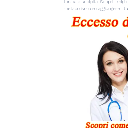
tonica e scolpita. Scopri i migli
metabolismo e raggiungere i tuoi