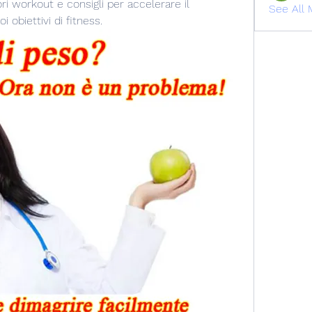
ori workout e consigli per accelerare il 
See All 
 obiettivi di fitness.