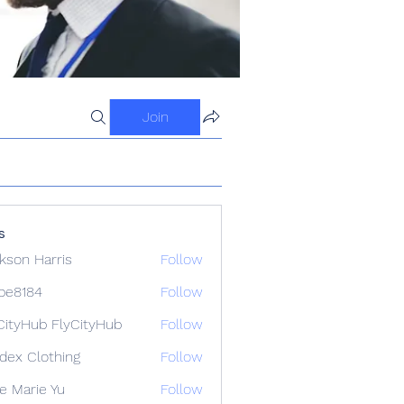
Join
s
kson Harris
Follow
ipe8184
Follow
84
CityHub FlyCityHub
Follow
idex Clothing
Follow
e Marie Yu
Follow