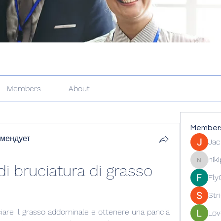
Members
About
Member
омендует
Jac
nik
 di bruciatura di grasso 
nikipe81
Fly
Str
uciare il grasso addominale e ottenere una pancia 
Lov