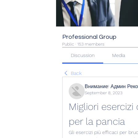
Professional Group
Public
·
153 members
Discussion
Media
Back
Внимание! Админ Рек
September 8, 2023
Migliori esercizi
per la pancia
Gli esercizi più efficaci per br