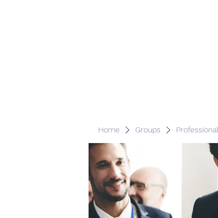
Veracity Partners
Emerging and frontier markets investors.
Home
Groups
Professiona