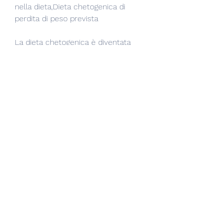
nella dieta,Dieta chetogenica di 
perdita di peso prevista
La dieta chetogenica è diventata 
sempre più popolare negli ultimi 
anni grazie alla sua efficacia nella 
perdita di peso. Questo piano 
alimentare è progettato per indurre 
il corpo a uno stato metabolico 
chiamato chetosi, ma in quantità 
moderate.
4. Monitorare l'apporto di nutrienti: 
È importante monitorare l'apporto 
di nutrienti come vitamine e 
minerali per garantire 
un'alimentazione equilibrata.
5. Bere molta acqua: Mantenersi 