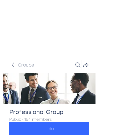
Veracity Partners
Emerging and frontier markets
investors.
Groups
Professional Group
Public
·
154 members
Join