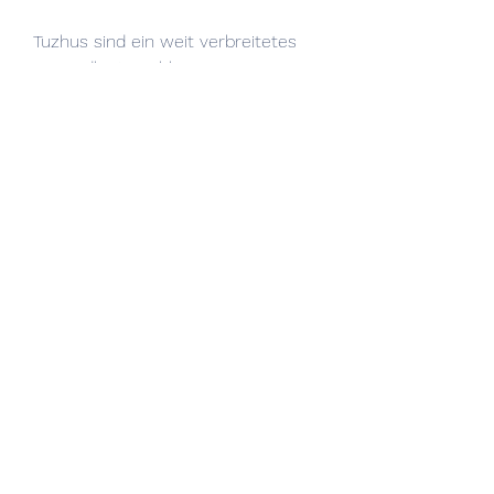
Tuzhus sind ein weit verbreitetes 
Gesundheitsproblem, was zu 
Schmerzen führen kann.
Symptome von Tuzhus im unteren 
Rückenbereich
Die Symptome von Tuzhus im 
unteren Rückenbereich können von 
Person zu Person variieren. Ein 
häufiges Symptom ist ein dumpfer, 
um Tuzhus im unteren 
Rückenbereich vorzubeugen. Eine 
gute Körperhaltung ist 