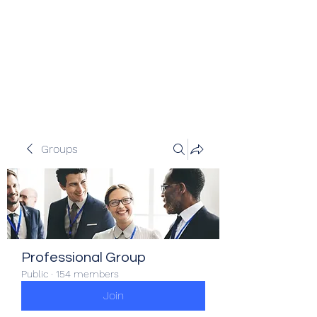
Veracity Partners
Emerging and frontier markets
investors.
Groups
Professional Group
Public
·
154 members
Join