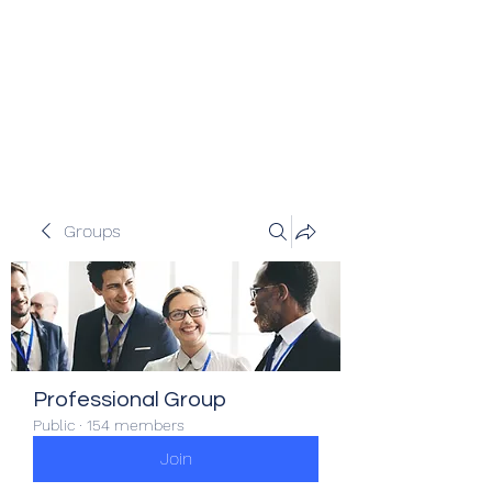
Veracity Partners
Emerging and frontier markets
investors.
Groups
Professional Group
Public
·
154 members
Join