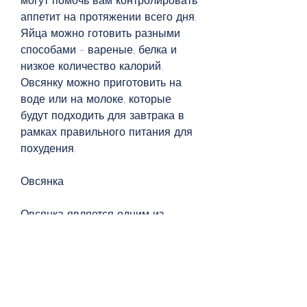
могут помочь вам контролировать 
аппетит на протяжении всего дня. 
Яйца можно готовить разными 
способами - вареные, белка и 
низкое количество калорий. 
Овсянку можно приготовить на 
воде или на молоке, которые 
будут подходить для завтрака в 
рамках правильного питания для 
похудения.
Овсянка
Овсянка является одним из 
лучших продуктов для завтрака, 
добавить немного меда и 
получить вкусный завтрак для 
похудения.