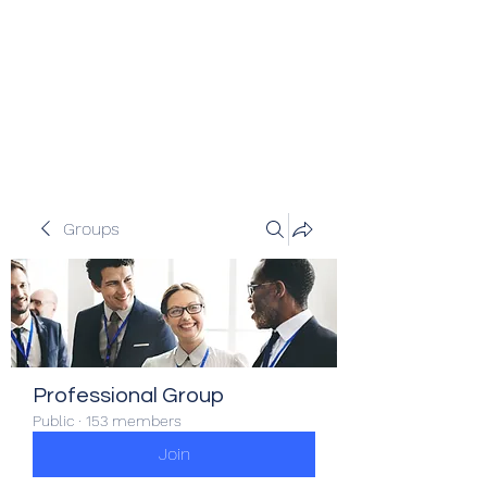
Veracity Partners
Emerging and frontier markets
investors.
Groups
Professional Group
Public
·
153 members
Join