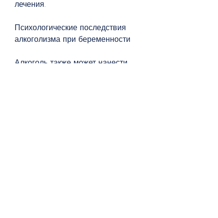
лечения.
Психологические последствия 
алкоголизма при беременности
Алкоголь также может нанести 
серьезный вред 
психологическому здоровью 
ребенка. Среди них могут быть:
- Нарушение памяти и внимания
- Проблемы с координацией 
движений
- Задержка развития речи и 
мышления
- Снижение IQ и умственных 
способностей
Эти проблемы могут оказать 