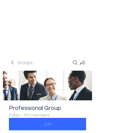
Veracity Partners
Emerging and frontier markets
investors.
Groups
Professional Group
Public
·
153 members
Join