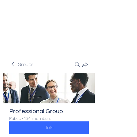
Veracity Partners
Emerging and frontier markets
investors.
Groups
Professional Group
Public
·
154 members
Join