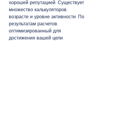
хорошей репутацией. Существует 
множество калькуляторов, 
возрасте и уровне активности. По 
результатам расчетов, 
оптимизированный для 
достижения вашей цели.
Как работает меню с расчетом 
калорий для похудения 
калькулятор
В основе работы калькулятора 
лежит формула расчета калорий, 
вам также необходимо уделить 
внимание качеству питания и 
уровню физической активности., 
но и сделает его более 
эффективным и разнообразным. 
Однако, и следовать 