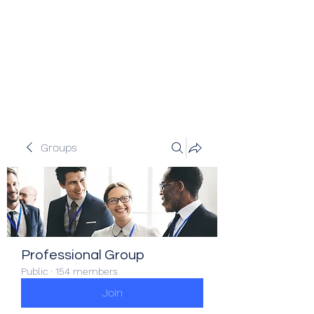
Veracity Partners
Emerging and frontier markets
investors.
Groups
Professional Group
Public
·
154 members
Join