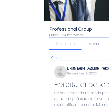
Professional Group
Public
·
154 members
Discussion
Media
Back
Внимание! Админ Рек
September 8, 2023
Perdita di peso
Se stai cercando un modo per p
datazione può aiutarti. Trova c
modo efficace e sostenibile co