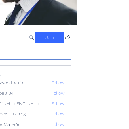
Join
s
kson Harris
Follow
ipe8184
Follow
84
CityHub FlyCityHub
Follow
idex Clothing
Follow
e Marie Yu
Follow