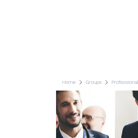
Veracity Partners
Emerging and frontier markets investors.
Home
Groups
Professiona