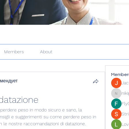
Members
About
Member
омендует
Jac
nik
 datazione
nikipe81
Fly
erdere peso in modo sicuro e sano, la 
Str
onsigli e suggerimenti su come perdere peso in 
n le nostre raccomandazioni di datazione.
Lov