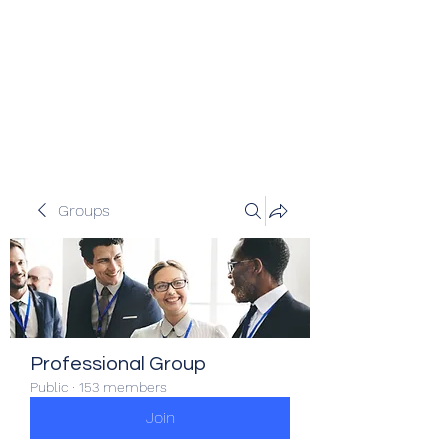
Veracity Partners
Emerging and frontier markets
investors.
Groups
Professional Group
Public
·
153 members
Join