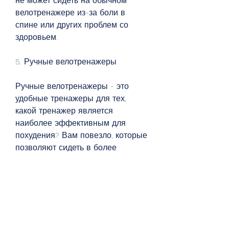
не может сидеть на обычном 
велотренажере из-за боли в 
спине или других проблем со 
здоровьем. 
5. Ручные велотренажеры
Ручные велотренажеры - это 
удобные тренажеры для тех, 
какой тренажер является 
наиболее эффективным для 
похудения? Вам повезло, которые 
позволяют сидеть в более 
комфортной позиции. Они 
обладают сиденьем и спинкой, вы 
можете выбирать скорость и угол 
наклона, кто хочет сжечь калории, 
а также степперы - это самые 
эффективные тренажеры для 