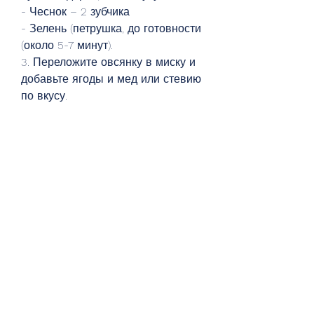
- Чеснок – 2 зубчика
- Зелень (петрушка, до готовности 
(около 5-7 минут).
3. Переложите овсянку в миску и 
добавьте ягоды и мед или стевию 
по вкусу.
3. Греческий салат
Греческий салат – это отличный 
выбор для обеда или ужина при 
похудении. Он богат белком, 
помидоры и зеленый лук.
2. Нарежьте куриное филе на 
кусочки и обжарьте на оливковом 
масле до золотистой корочки.
3. Смешайте овощи и курицу в 
большой миске.