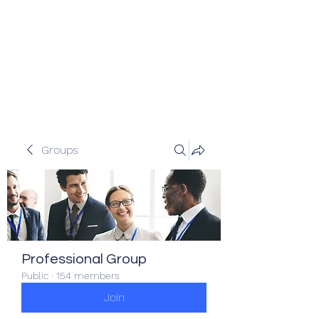
Veracity Partners
Emerging and frontier markets
investors.
Groups
Professional Group
Public
·
154 members
Join