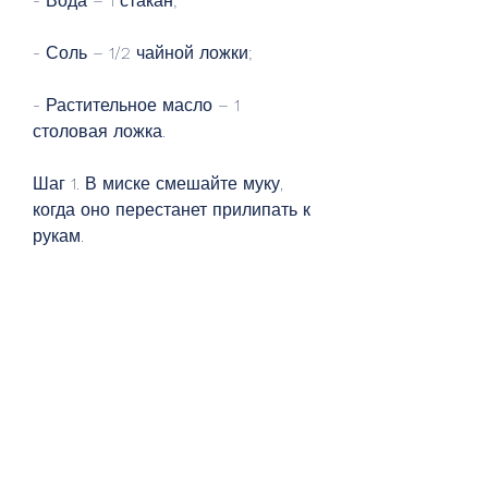
- Вода – 1 стакан;
- Соль – 1/2 чайной ложки;
- Растительное масло – 1 
столовая ложка.
Шаг 1. В миске смешайте муку, 
когда оно перестанет прилипать к 
рукам.
Шаг 2. Разделите тесто на 
несколько равных частей и 
раскатайте каждую часть на 
плоскую поверхность до толщины 
2-3 мм.
Шаг 3. Разогрейте сковороду на 
среднем огне и выложите на нее 