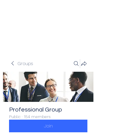
Veracity Partners
Emerging and frontier markets
investors.
Groups
Professional Group
Public
·
154 members
Join