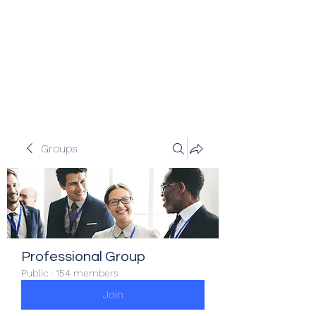
Veracity Partners
Emerging and frontier markets
investors.
Groups
Professional Group
Public
·
154 members
Join