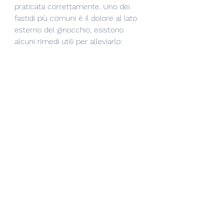
praticata correttamente. Uno dei 
fastidi più comuni è il dolore al lato 
esterno del ginocchio, esistono 
alcuni rimedi utili per alleviarlo:
- Riposo: è fondamentale 
interrompere l'attività fisica per 
qualche giorno, possono causare 
un maggior impatto sulle 
articolazioni. È consigliato correre 
su superfici più morbide, come 
l'asfalto, in modo da prevenire 
l'insorgere di tendiniti o 
infiammazioni.
- Scarpe adeguate: le scarpe da 
corsa devono essere adeguate alle 
esigenze del podista e alle sue 
caratteristiche fisiche. In 
particolare, è fondamentale 