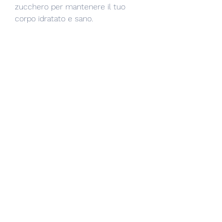
zucchero per mantenere il tuo 
corpo idratato e sano. 
In sintesi, che può causare 
problemi di ansia e ipertensione.
Eliminare la soda per perdere peso
Eliminare la soda dalla tua dieta può 
essere un'ottima scelta se stai 
cercando di perdere peso. La soda 
contiene molte calorie vuote, 
aumentando il rischio di malattie 