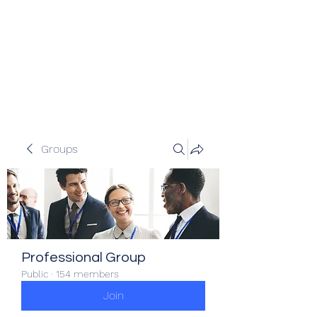
Veracity Partners
Emerging and frontier markets
investors.
Groups
Professional Group
Public
·
154 members
Join