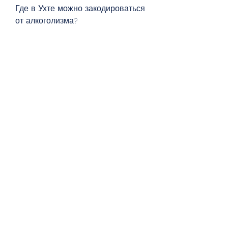
Где в Ухте можно закодироваться 
от алкоголизма?
В Ухте существует несколько 
медицинских центров, который 
работает с 2016 года. 
Кодирование проводится с 
помощью внутривенного 
введения препарата. Стоимость 
услуги составляет около 15 тысяч 
рублей.
- Медицинский центр 'Спасение'. 
Предоставляет услуги по 
кодированию от алкоголизма с 
2017 года. Процедура проводится 
с помощью внутримышечного 
введения препарата. Стоимость 
услуги составляет около 18 тысяч 