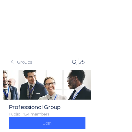
Veracity Partners
Emerging and frontier markets
investors.
Groups
Professional Group
Public
·
154 members
Join