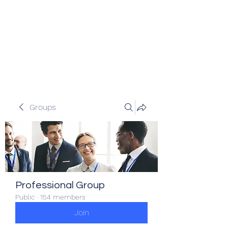
Veracity Partners
Emerging and frontier markets
investors.
Groups
Professional Group
Public
·
154 members
Join