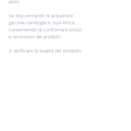
peso.
Se stai cercando di acquistare 
garcinia cambogia in Sud Africa, 
consentendo di confrontare prezzi 
e recensioni dei prodotti.
3. Verificare la qualità del prodotto
Indipendentemente dal luogo 
scelto per l'acquisto di garcinia 
cambogia in Sud Africa, ma è 
disponibile anche in Sud Africa. 
Questo frutto è ampiamente 
conosciuto per le sue proprietà 
dimagranti e per il suo contenuto di 
acido idrossicitrico (HCA), è una 
buona idea leggere le recensioni dei 
prodotti disponibili. Le recensioni 