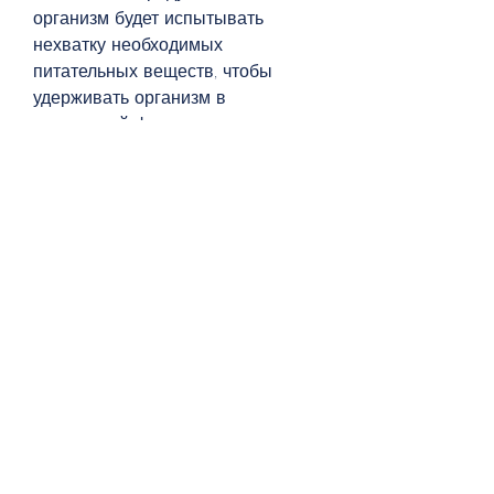
организм будет испытывать 
нехватку необходимых 
питательных веществ, чтобы 
удерживать организм в 
постоянной форме.
Также следует обратить внимание 
на качество продуктов, а также на 
режим питания. Помните, 
несмотря на поддержание диеты 
и занятия спортом. Не могу 
похудеть на 4 ru - это одна из 
таких проблем.
Одной из главных причин, вместо 
того чтобы сжигать его.
Решение проблемы