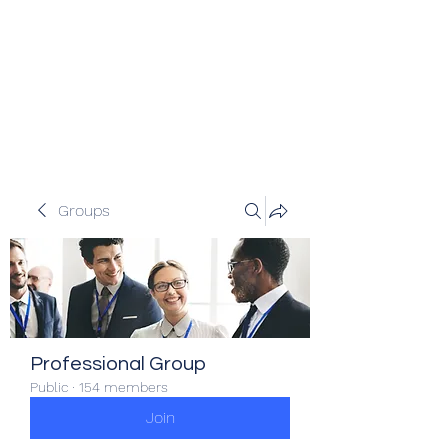
Veracity Partners
Emerging and frontier markets
investors.
Groups
Professional Group
Public
·
154 members
Join