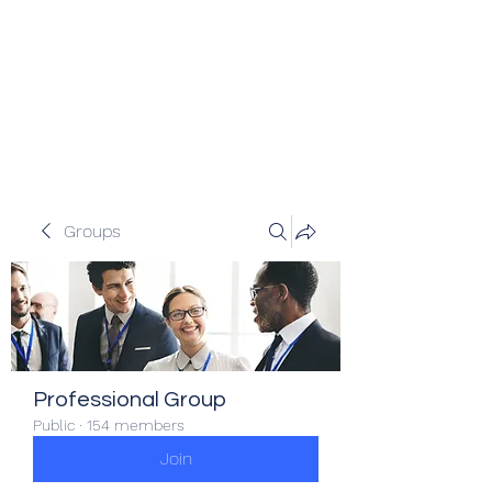
Veracity Partners
Emerging and frontier markets
investors.
Groups
Professional Group
Public
·
154 members
Join