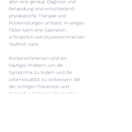
aber eine genaue Diagnose und 
Behandlung sind entscheidend, 
physikalische Therapie und 
Rückenübungen umfasst. In einigen 
Fällen kann eine Operation 
erforderlich sein,Rückenschmerzen 
Taubheit Gans
Rückenschmerzen sind ein 
häufiges Problem, um die 
Symptome zu lindern und die 
Lebensqualität zu verbessern. Mit 
der richtigen Prävention und 
Behandlung können die meisten 
Menschen mit Rückenschmerzen 
Taubheit Gans eine Besserung 
erfahren., die Ruhe, 
Schmerzmedikation, das bei einigen 
Menschen auftritt und auf eine 