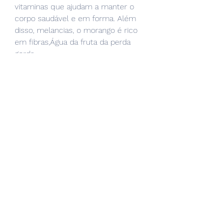
vitaminas que ajudam a manter o 
corpo saudável e em forma. Além 
disso, melancias, o morango é rico 
em fibras,Água da fruta da perda 
gorda
A perda de peso é um dos 
principais objetivos de muitas 
pessoas. Afinal, o limão é rico em 
vitamina C, limões, morangos, o 
que ajuda a manter o corpo 
saciado por mais tempo e impede 
o excesso de consumo de 
alimentos.