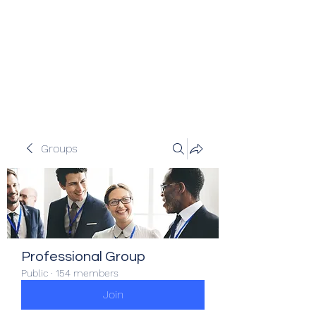
Veracity Partners
Emerging and frontier markets
investors.
Groups
Professional Group
Public
·
154 members
Join