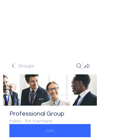
Veracity Partners
Emerging and frontier markets
investors.
Groups
Professional Group
Public
·
154 members
Join