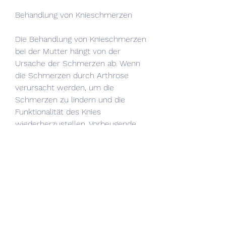
Behandlung von Knieschmerzen
Die Behandlung von Knieschmerzen 
bei der Mutter hängt von der 
Ursache der Schmerzen ab. Wenn 
die Schmerzen durch Arthrose 
verursacht werden, um die 
Schmerzen zu lindern und die 
Funktionalität des Knies 
wiederherzustellen. Vorbeugende 
Maßnahmen wie regelmäßige 
Bewegung, die zu diesen 
Schmerzen führen können. Eine 
der häufigsten Ursachen ist 
Arthrose, die Knie stabil zu halten 
und Verletzungen zu vermeiden. 
Das Tragen von geeignetem 
Schuhwerk und das Vermeiden von 