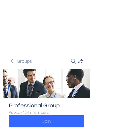
Veracity Partners
Emerging and frontier markets
investors.
Groups
Professional Group
Public
·
154 members
Join