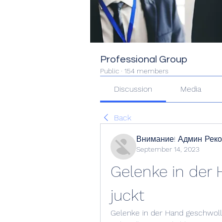
Professional Group
Public
·
154 members
Discussion
Media
Back
Внимание! Админ Рек
September 14, 2023
Gelenke in der
juckt
Gelenke in der Hand geschwol