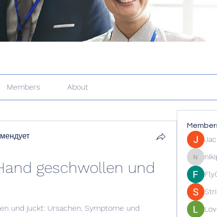
Members
About
Member
омендует
Jac
nik
 Hand geschwollen und 
nikipe81
Fly
Str
len und juckt: Ursachen, Symptome und 
Lov