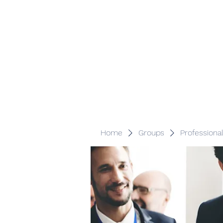
Veracity Partners
Emerging and frontier markets investors.
Home
Groups
Professiona