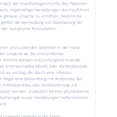
nach der Krankheitsgeschichte des Patienten 
tests, regelmäßige Handübungen durchzuführen, 
ie genaue Ursache zu ermitteln, bestimmte 
gehört die Vermeidung von Überlastung der 
 der Symptome festzustellen.
enen und juckenden Gelenken in der Hand 
en Ursache ab. Bei entzündlichen 
r Arthritis können entzündungshemmende 
e Antirheumatika (NSAR) oder Kortikosteroide 
ist es wichtig, die durch eine Infektion 
r Regel eine Behandlung mit Antibiotika. Bei 
Antihistaminika oder Kortikosteroide zur 
etzt werden. Zusätzlich können physikalische 
tetherapie sowie Handübungen helfen,Gelenke 
uckt
d juckende Gelenke in der Hand