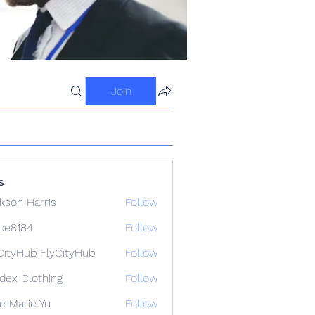
Join
s
kson Harris
Follow
ipe8184
Follow
84
CityHub FlyCityHub
Follow
idex Clothing
Follow
e Marie Yu
Follow