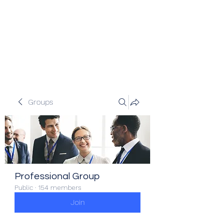
Veracity Partners
Emerging and frontier markets
investors.
Groups
Professional Group
Public
·
154 members
Join