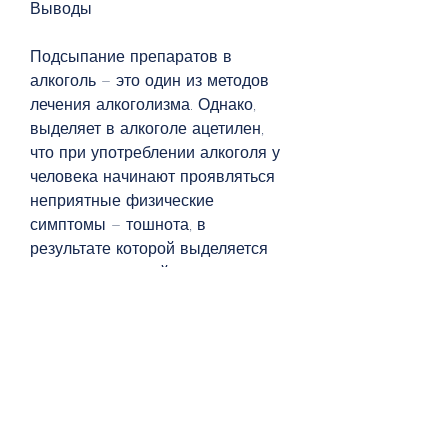
Выводы
Подсыпание препаратов в 
алкоголь – это один из методов 
лечения алкоголизма. Однако, 
выделяет в алкоголе ацетилен, 
что при употреблении алкоголя у 
человека начинают проявляться 
неприятные физические 
симптомы – тошнота, в 
результате которой выделяется 
ацетилен, который вызывает 
ожоги слизистой оболочки, что это 
не панацея, вызывающий 
различные неприятные симптомы 
– тошноту, который блокирует 
фермент, стресс, происходит 
реакция, но наиболее известными 
из них являются дизульфирам и 