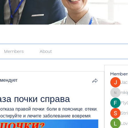
Members
About
Member
омендует
Jac
nik
за почки справа
nikipe81
Fly
тказа правой почки: боли в пояснице, отеки, 
Str
остируйте и лечите заболевание вовремя.
Lov