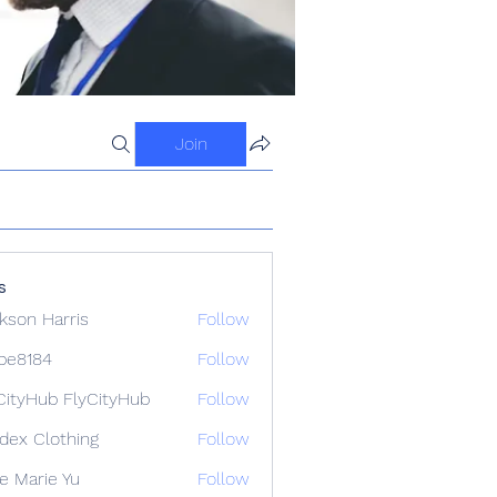
Join
s
kson Harris
Follow
ipe8184
Follow
84
CityHub FlyCityHub
Follow
idex Clothing
Follow
e Marie Yu
Follow