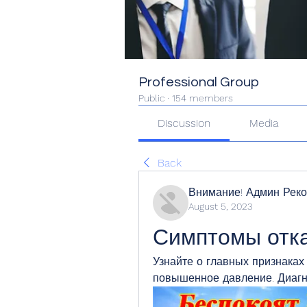
Professional Group
Public
·
154 members
Discussion
Media
Back
Внимание! Админ Рек
August 5, 2023
Симптомы отка
Узнайте о главных признаках о
повышенное давление. Диагн