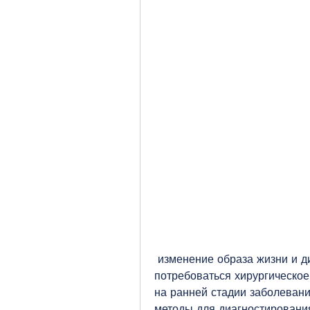
 изменение образа жизни и диеты. В более тяжелых случаях может 
потребоваться хирургическое
на ранней стадии заболевани
методы для диагностирования 