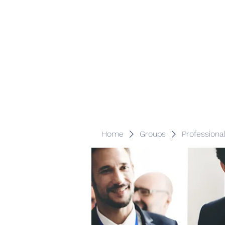
Veracity Partners
Emerging and frontier markets investors.
Home
Groups
Professiona