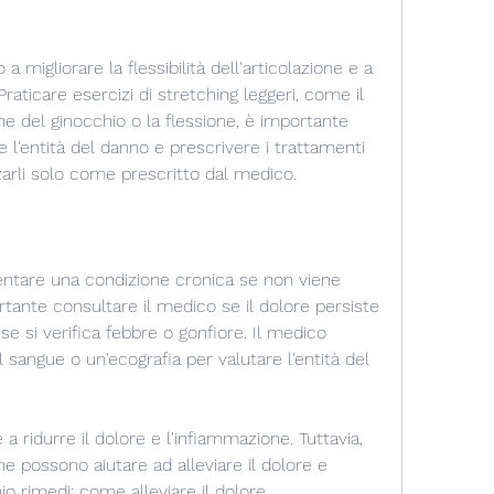
 a migliorare la flessibilità dell'articolazione e a 
raticare esercizi di stretching leggeri, come il 
 del ginocchio o la flessione, è importante 
e l'entità del danno e prescrivere i trattamenti 
zzarli solo come prescritto dal medico.
entare una condizione cronica se non viene 
tante consultare il medico se il dolore persiste 
e si verifica febbre o gonfiore. Il medico 
sangue o un'ecografia per valutare l'entità del 
a ridurre il dolore e l'infiammazione. Tuttavia, 
he possono aiutare ad alleviare il dolore e 
io rimedi: come alleviare il dolore