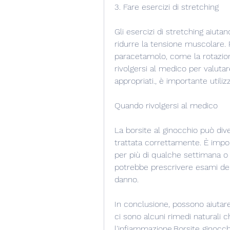
3. Fare esercizi di stretching
Gli esercizi di stretching aiutano
ridurre la tensione muscolare. P
paracetamolo, come la rotazione
rivolgersi al medico per valutar
appropriati., è importante utili
Quando rivolgersi al medico
La borsite al ginocchio può div
trattata correttamente. È impor
per più di qualche settimana o s
potrebbe prescrivere esami del 
danno.
In conclusione, possono aiutare 
ci sono alcuni rimedi naturali c
l'infiammazione,Borsite ginocch