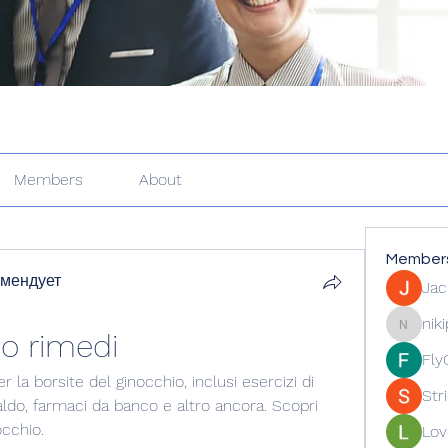
Members
About
Member
омендует
Jac
nik
io rimedi
nikipe81
Fly
 la borsite del ginocchio, inclusi esercizi di 
Str
aldo, farmaci da banco e altro ancora. Scopri 
occhio.
Lov