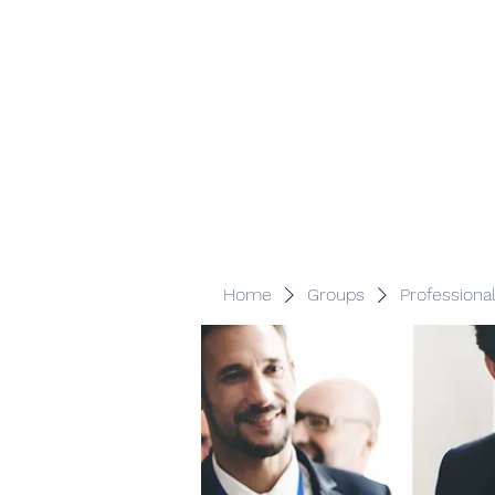
Veracity Partners
Emerging and frontier markets investors.
Home
Groups
Professiona