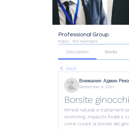
Professional Group
Public
·
154 members
Discussion
Media
Back
Внимание! Админ Рек
September 4, 2023
Borsite ginocch
Rimedi naturali e trattamenti per
stretching, impacchi freddi e c
come curare la borsite del gin