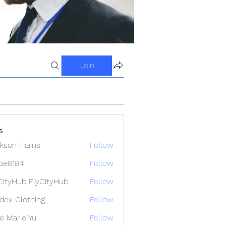
Join
s
kson Harris
Follow
ipe8184
Follow
84
CityHub FlyCityHub
Follow
idex Clothing
Follow
e Marie Yu
Follow