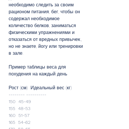
необходимо следить за своим 
рационом питания, бег, чтобы он 
содержал необходимое 
количество белков, заниматься 
физическими упражнениями и 
отказаться от вредных привычек., 
но не знаете, йогу или тренировки 
в зале.
Пример таблицы веса для 
похудения на каждый день
Рост (см)  Идеальный вес (кг)
-------- ----------
150  45-49
155  48-53
160  51-57
165  54-62