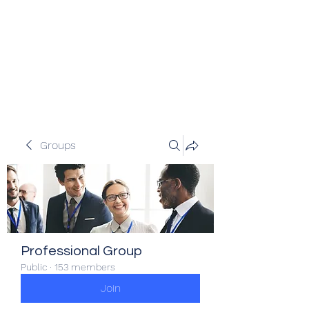
Veracity Partners
Emerging and frontier markets
investors.
Groups
Professional Group
Public
·
153 members
Join